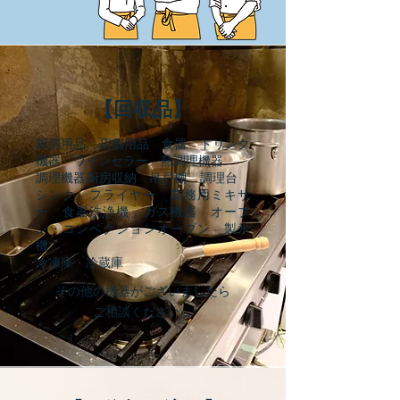
【回収品】
厨房用品 店舗用品 食器 ドリンク
機器 ワインセラー 熱調理機器
調理機器厨房収納 吊戸棚 調理台
シンク フライヤー 業務用ミキサ
ー 食器洗浄機 ガス機器 オーブ
ン・コンベクションオーブン 製氷
機
冷凍庫・冷蔵庫
その他の機器がございましたら
ご相談ください。